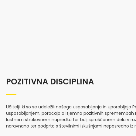
POZITIVNA DISCIPLINA
Učitelji, ki so se udeležili našega usposabljanja in uporabljajo 
usposabljanjem, poročajo o izjemno pozitivnih spremembah
lastnem strokovnem napredku ter bolj sproščenem delu v razr
naravnano ter podprto s številnimi izkušnjami neposredno iz 