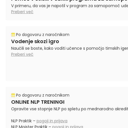
V primeru, da vas je napotil v program za samopomoč udel
Preberi več
Po dogovoru z naročnikom
Vodenje skozi igro
Naučili se boste, kako voditi učence s pomočjo timskih iger
Preberi več
Po dogovoru z naročnikom
ONLINE NLP TRENINGI
Opravite vse stopnje NLP po spletu po mednarodno akredit
NLP Praktik –
pogoji in prijava
NLP Mojster Praktik –
pogoji in prijava