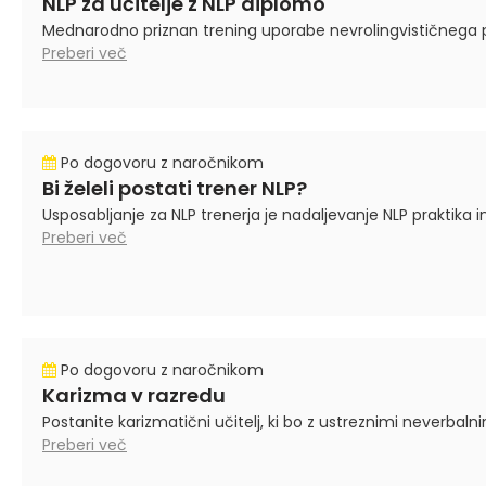
NLP za učitelje z NLP diplomo
Mednarodno priznan trening uporabe nevrolingvističnega pro
Preberi več
Po dogovoru z naročnikom
Bi želeli postati trener NLP?
Usposabljanje za NLP trenerja je nadaljevanje NLP praktika in 
Preberi več
Po dogovoru z naročnikom
Karizma v razredu
Postanite karizmatični učitelj, ki bo z ustreznimi neverba
Preberi več