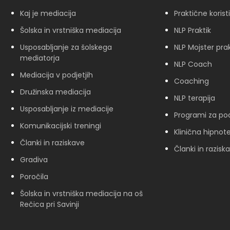
Kaj je mediacija
Praktične korist
Šolska in vrstniška mediacija
NLP Praktik
Usposabljanje za šolskega
NLP Mojster prak
mediatorja
NLP Coach
Mediacija v podjetjih
Coaching
Družinska mediacija
NLP terapija
Usposabljanje iz mediacije
Programi za pod
Komunikacijski treningi
Klinična hipnote
Članki in raziskave
Članki in razisk
Gradiva
Poročila
Šolska in vrstniška mediacija na oš
Rečica pri Savinji