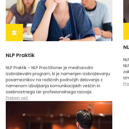
NL
NLP Praktik
NLP
NLP
NLP Praktik – NLP Practitioner je mednarodni
za
izobraževalni program, ki je namenjen izobraževanju
iz
posameznikov na različnih področjih delovanja z
Pr
namenom izboljšanja komunikacijskih veščin in
osebnostnega ter profesionalnega razvoja.
Preberi več