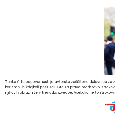
Tanka črta odgovornosti je avtorsko zaščitena delavnica za za
kar smo jih kdajkoli poslušali. Gre za pravo predstavo, st
njihovih obrazih že v trenutku izvedbe. Vsekakor je to strokovna