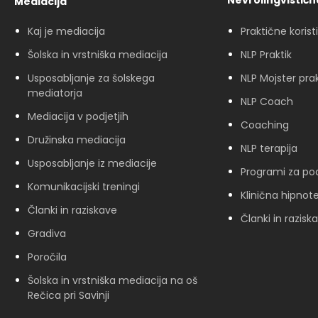
Nevrolingvistič
Mediacija
Kaj je mediacija
Praktične korist
Šolska in vrstniška mediacija
NLP Praktik
Usposabljanje za šolskega
NLP Mojster prak
mediatorja
NLP Coach
Mediacija v podjetjih
Coaching
Družinska mediacija
NLP terapija
Usposabljanje iz mediacije
Programi za pod
Komunikacijski treningi
Klinična hipnote
Članki in raziskave
Članki in razisk
Gradiva
Poročila
Šolska in vrstniška mediacija na oš
Rečica pri Savinji