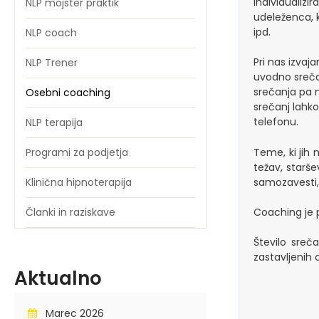
individualizir
NLP mojster praktik
udeleženca, 
ipd.
NLP coach
Pri nas izvaj
NLP Trener
uvodno sreča
srečanja pa 
Osebni coaching
srečanj lahk
telefonu.
NLP terapija
Programi za podjetja
Teme, ki jih n
težav, starše
Klinična hipnoterapija
samozavesti, 
Članki in raziskave
Coaching je p
Število sreč
zastavljenih c
Aktualno
Marec 2026