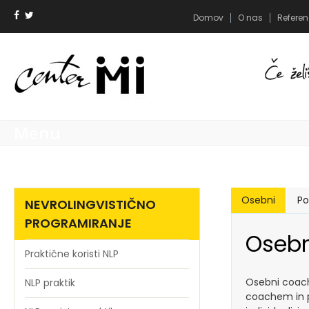
Domov
O nas
Refere
Menu
Osebni
Po
NEVROLINGVISTIČNO
PROGRAMIRANJE
Oseb
Praktične koristi NLP
Osebni coach
NLP praktik
coachem in p