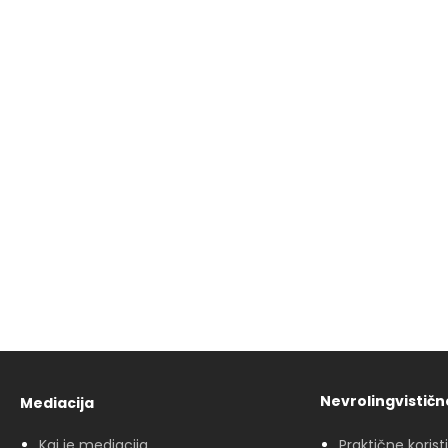
Nevrolingvistič
Mediacija
Kaj je mediacija
Praktične korist