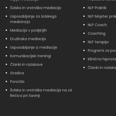
Šolska in vrstniška mediacija
NLP Praktik
Usposabljanje za šolskega
NLP Mojster prak
mediatorja
NLP Coach
Mediacija v podjetjih
Coaching
Družinska mediacija
NLP terapija
Usposabljanje iz mediacije
Programi za pod
Komunikacijski treningi
Klinična hipnote
Članki in raziskave
Članki in razisk
Gradiva
Poročila
Šolska in vrstniška mediacija na oš
Rečica pri Savinji