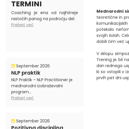
TERMINI
Mednarodni si
Coaching je ena od najhitreje
teoretične in p
rastočih panog na področju del.
komunikacijskih
Preberi več
potekalo neform
svojih šolah. Ce
dobili čim več u
V sklopu simpoz
Trening je bil n
dan rednega uspo
September 2026
ki so vstopili v
NLP praktik
prvih pet dni us
NLP Praktik – NLP Practitioner je
mednarodni izobraževalni
program...
Preberi več
September 2026
Pozitivna disciplina