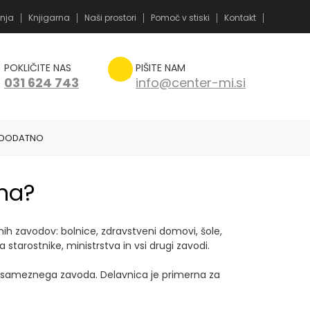
nja
Knjigarna
Naši prostori
Pomoč v stiski
Kontakt
POKLIČITE NAS
PIŠITE NAM
031 624 743
info@center-mi.si
DODATNO
rna?
ih zavodov: bolnice, zdravstveni domovi, šole,
 starostnike, ministrstva in vsi drugi zavodi.
v posameznega zavoda. Delavnica je primerna za