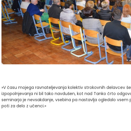
»V času mojega ravnateljevanja kolektiv strokovnih delavcev š
izpopolnjevanja ni bil tako navdušen, kot nad Tanko črto odgovo
seminarja je nevsakdanje, vsebina pa nastavlja ogledalo vsem p
poti za delo z učenci.«