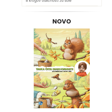
8 krogov odličnosti za šole
NOVO