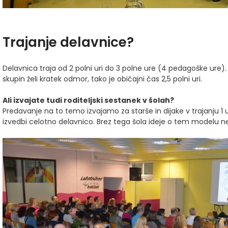
Trajanje delavnice?
Delavnica traja od 2 polni uri do 3 polne ure (4 pedagoške ure)
skupin želi kratek odmor, tako je običajni čas 2,5 polni uri.
Ali izvajate tudi roditeljski sestanek v šolah?
Predavanje na to temo izvajamo za starše in dijake v trajanju 1 u
izvedbi celotno delavnico. Brez tega šola ideje o tem modelu n