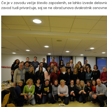
Če je v zavodu večje število zaposlenih, se lahko izvede delavnica
zavod tudi privarčuje, saj se ne obračunava dvakratnik osnovn