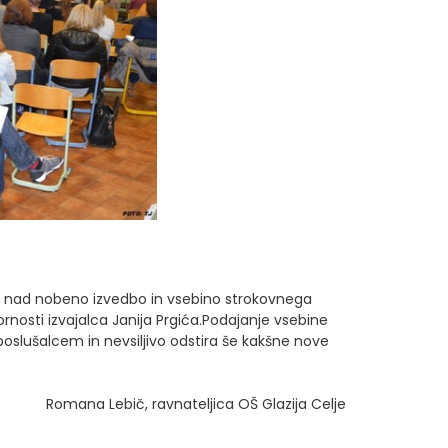
e nad nobeno izvedbo in vsebino strokovnega
rnosti izvajalca Janija Prgića.Podajanje vsebine
oslušalcem in nevsiljivo odstira še kakšne nove
Romana Lebič, ravnateljica OŠ Glazija Celje