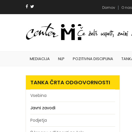
Domov
O nas
MEDIACIJA
NLP
POZITIVNA DISCIPLINA
TANK
TANKA ČRTA ODGOVORNOSTI
Vsebina
Javni zavodi
Podjetja