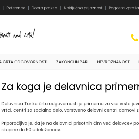
Reference
Dobra praksa
Naključna prijaznost
Pogosta vpraša
A ČRTA ODGOVORNOSTI
ZAKONCI IN PARI
NEVROZNANOST
Za koga je delavnica prime
Delavnica Tanka črta odgovornosti je primerna za vse vrste javn
vrtci, centri za socialno delo, varstveno delovni centri, domovi za
Priporočljivo je, da je na delavnici prisotnih čim več delavce
skupine do 50 udeležencev.