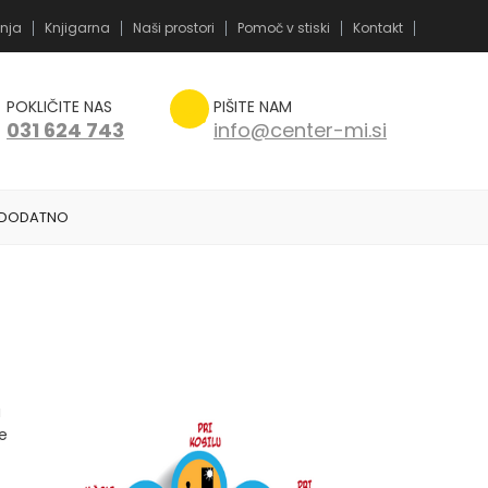
nja
Knjigarna
Naši prostori
Pomoč v stiski
Kontakt
POKLIČITE NAS
PIŠITE NAM
031 624 743
info@center-mi.si
DODATNO
a
e