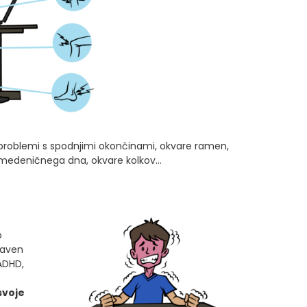
, problemi s spodnjimi okončinami, okvare ramen,
re medeničnega dna, okvare kolkov…
o
raven
ADHD,
svoje