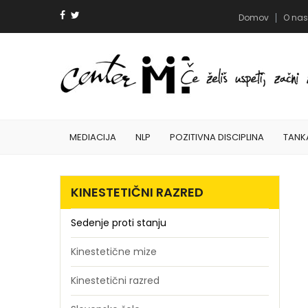
Domov
O nas
MEDIACIJA
NLP
POZITIVNA DISCIPLINA
TANK
KINESTETIČNI RAZRED
Sedenje proti stanju
Kinestetične mize
Kinestetični razred