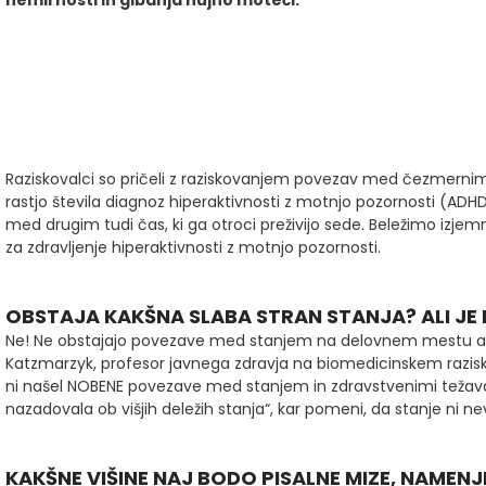
nemirnosti in gibanja nujno moteči.
Raziskovalci so pričeli z raziskovanjem povezav med čezmernim
rastjo števila diagnoz hiperaktivnosti z motnjo pozornosti (ADHD)
med drugim tudi čas, ki ga otroci preživijo sede. Beležimo izjem
za zdravljenje hiperaktivnosti z motnjo pozornosti.
OBSTAJA KAKŠNA SLABA STRAN STANJA? ALI JE
Ne! Ne obstajajo povezave med stanjem na delovnem mestu ali v
Katzmarzyk, profesor javnega zdravja na biomedicinskem razis
ni našel NOBENE povezave med stanjem in zdravstvenimi težavam
nazadovala ob višjih deležih stanja“, kar pomeni, da stanje ni ne
KAKŠNE VIŠINE NAJ BODO PISALNE MIZE, NAMEN