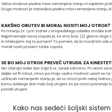
Višina otrokove pisalne mize namenjene stanju ni zapleten pro
Druga možnost je nastavljiva pisalna miza namenjena stanju, ki jo
KAKŠNO OBUTEV BI MORAL NOSITI MOJ OTROK?
Po mnenju Dr. Lynn Staheli z ortopedskega oddelka otroške boln
Najprimernejši razvoj stopala je, če smo bosi; (2) glavna vloga 
in infekcijami. Kaj to pomeni? To pomeni, da bi morali biti vaši o
morali nositi povsem tanke copate.
SE BO MOJ OTROK PREVEČ UTRUDIL ZA KINESTE
Ne! Običajni šolski dan traja 6 ur, zaradi odmorov. Pri večini os
daljše od 15 minut, otroci pa imajo vedno možnost usesti se na tl
učilnicah namenjenih stanju je, da so otroci prvih nekaj tednov
koncu šolskega dne malo bolj utrujeni. Ko pa otroci postanejo bolj
postali utrujeni.
Kako nas sedeči šoljski sistem