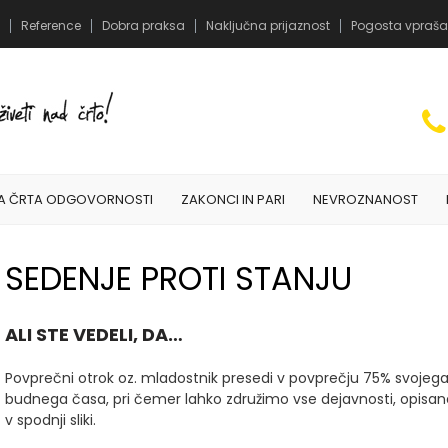
Reference
Dobra praksa
Naključna prijaznost
Pogosta vpraša
A ČRTA ODGOVORNOSTI
ZAKONCI IN PARI
NEVROZNANOST
SEDENJE PROTI STANJU
ALI STE VEDELI, DA…
Povprečni otrok oz. mladostnik presedi v povprečju 75% svojeg
budnega časa, pri čemer lahko združimo vse dejavnosti, opisan
v spodnji sliki.