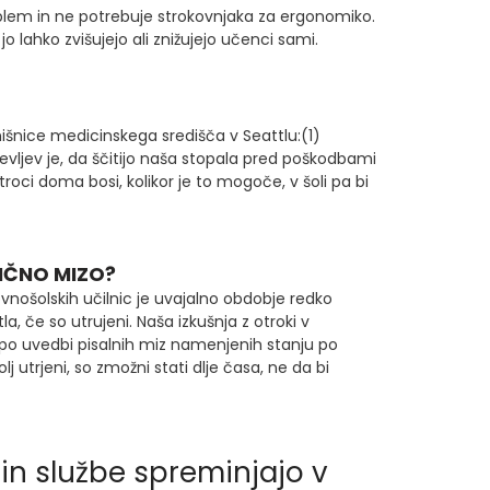
blem in ne potrebuje strokovnjaka za ergonomiko.
 lahko zvišujejo ali znižujejo učenci sami.
išnice medicinskega središča v Seattlu:(1)
čevljev je, da ščitijo naša stopala pred poškodbami
troci doma bosi, kolikor je to mogoče, v šoli pa bi
TIČNO MIZO?
novnošolskih učilnic je uvajalno obdobje redko
a, če so utrujeni. Naša izkušnja z otroki v
 po uvedbi pisalnih miz namenjenih stanju po
 utrjeni, so zmožni stati dlje časa, ne da bi
 in službe spreminjajo v