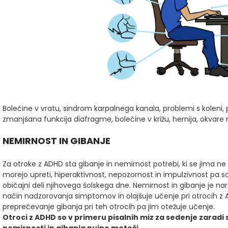
Bolečine v vratu, sindrom karpalnega kanala, problemi s koleni
zmanjšana funkcija diafragme, bolečine v križu, hernija, okva
NEMIRNOST IN GIBANJE
Za otroke z ADHD sta gibanje in nemirnost potrebi, ki se jima ne
morejo upreti, hiperaktivnost, nepozornost in impulzivnost pa s
običajni deli njihovega šolskega dne. Nemirnost in gibanje je na
način nadzorovanja simptomov in olajšuje učenje pri otrocih z 
preprečevanje gibanja pri teh otrocih pa jim otežuje učenje.
Otroci z ADHD so v primeru pisalnih miz za sedenje zaradi 