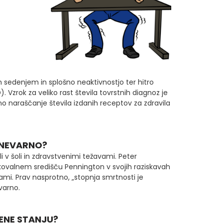
 sedenjem in splošno neaktivnostjo ter hitro
. Vzrok za veliko rast števila tovrstnih diagnoz je
no naraščanje števila izdanih receptov za zdravila
 NEVARNO?
 šoli in zdravstvenimi težavami. Peter
kovalnem središču Pennington v svojih raziskavah
i. Prav nasprotno, „stopnja smrtnosti je
varno.
JENE STANJU?